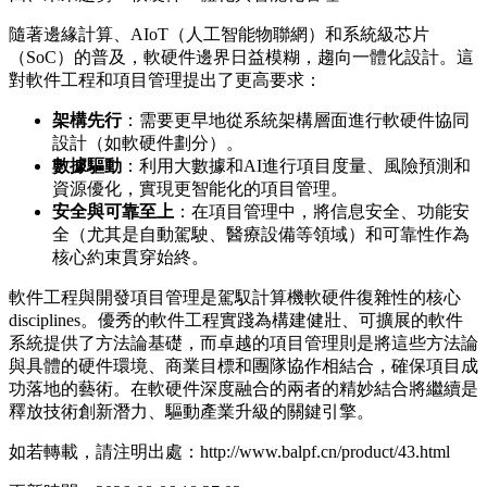
隨著邊緣計算、AIoT（人工智能物聯網）和系統級芯片
（SoC）的普及，軟硬件邊界日益模糊，趨向一體化設計。這
對軟件工程和項目管理提出了更高要求：
架構先行
：需要更早地從系統架構層面進行軟硬件協同
設計（如軟硬件劃分）。
數據驅動
：利用大數據和AI進行項目度量、風險預測和
資源優化，實現更智能化的項目管理。
安全與可靠至上
：在項目管理中，將信息安全、功能安
全（尤其是自動駕駛、醫療設備等領域）和可靠性作為
核心約束貫穿始終。
軟件工程與開發項目管理是駕馭計算機軟硬件復雜性的核心
disciplines。優秀的軟件工程實踐為構建健壯、可擴展的軟件
系統提供了方法論基礎，而卓越的項目管理則是將這些方法論
與具體的硬件環境、商業目標和團隊協作相結合，確保項目成
功落地的藝術。在軟硬件深度融合的兩者的精妙結合將繼續是
釋放技術創新潛力、驅動產業升級的關鍵引擎。
如若轉載，請注明出處：http://www.balpf.cn/product/43.html