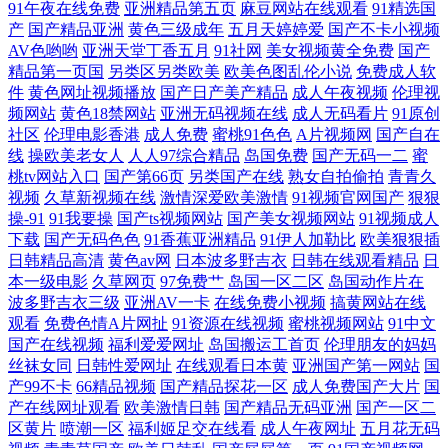
91午夜在线免费
亚洲精品第五页
麻豆网站在线观看
91精选国
大片在线播放 肏屄视频福利 国产色在线看精品 狼友视频 99草草草 97操人
产
国产精品亚洲
黄色三级成年
五月天婷婷爱
国产不卡小视频
AV色哟哟
亚洲天堂丁香五月
91社网
美女视频黄全免费
国产
妻 欧美精品区 91中文视频 国产精品久草不停 欧美韩日亚洲 色色影院1区2
精品第一页国
另类区另类欧美
欧美色图乱伦小说
免费成人软
件
黄色网址视频播放
国产日产美产精品
成人午夜视频
伦理视
频网站
黄色18禁网站
亚洲无码视频在线
成人无码看片
91原创
区 91操熟女视频 超碰97A片 韩国av无码观看 欧美少妇第一页 亚洲综合另
社区
伦理电影香港
成人免费
蜜桃91色色
A片视频网
国产自在
线
操欧美老女人
人人97综合精品
岛国免费
国产无码一二
蜜
类性 肏屄神器 国厂一区 人妖A片 伊人黄版 WWW97激情 国产精品色色 美
桃tv网站入口
国产第66页
另类国产在线
熟女自拍偷拍
青青久
视频
久草新视频在线
激情深爱欧美激情
91视频官网国产
狠狠
操-91
91我要操
国产ts视频网站
国产美女视频网站
91视频成人
女色色视频 三级午夜影院 高清无痕无码 人人艹人妻 91妹妹
下载
国产无码色色
91香蕉亚洲精品
91伊人加勒比
欧美狠狠插
日韩精品高清
黄色av网
日本波多野吉衣
日韩在线观看精品
日
本一级电影
久草网页
97免费艹
岛国一区二区
岛国动作片在
波多野吉衣三级
亚洲AV一卡
在线免费小视频
搞黄网站在线
观看
免费色情A片网扯
91资源在线视频
蜜桃视频网站
91中文
国产在线视频
福利爱爱网址
岛国搬运工首页
伦理朋友的妈妈
丝袜女同
日韩性爱网址
在线观看日本黄
亚洲国产第一网站
国
产99不卡
66精品视频
国产精品探花一区
成人免费国产大片
国
产在线网址观看
欧美激情日韩
国产精品无码亚洲
国产一区二
区黄片
喷潮一区
福利姬足交在线看
成人午夜网址
五月花无码