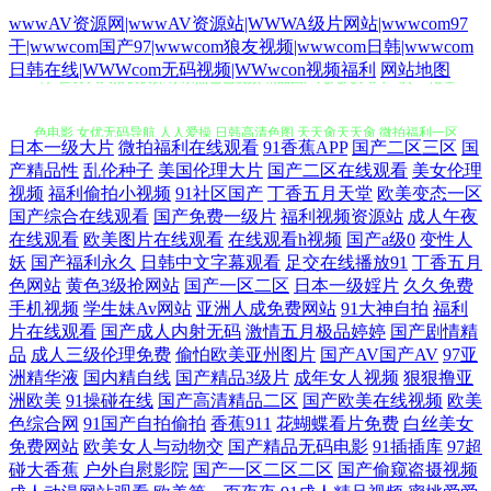
wwwAV资源网|wwwAV资源站|WWWA级片网站|wwwcom97
干|wwwcom国产97|wwwcom狼友视频|wwwcom日韩|wwwcom
啊v在线 天天撸夜夜操 东京热色色视频 精品国产九九九 久久一次艹 伦理
日韩在线|WWWcom无码视频|WWwcon视频福利
网站地图
色电影 女优无码导航 人人爱操 日韩高清色图 天天肏天天肏 微拍福利一区
日本一级大片
微拍福利在线观看
91香蕉APP
国产二区三区
国
产精品性
乱伦种子
美国伦理大片
国产二区在线观看
美女伦理
91大香蕉伊人 成人网址在线观看 老司机福利站 日日操操操 最新色片
视频
福利偷拍小视频
91社区国产
丁香五月天堂
欧美变态一区
国产综合在线观看
国产免费一级片
福利视频资源站
成人午夜
ABav手机在线 国产三级综合在线 老湿机网 日韩日日骚 日精品久久 午夜
在线观看
欧美图片在线观看
在线观看h视频
国产a级0
变性人
妖
国产福利永久
日韩中文字幕观看
足交在线播放91
丁香五月
日韩A片 伊人青青 在线播放91 超碰夫妻打炮 欧美偷偷撸 av奇色 岛国AV
色网站
黄色3级抢网站
国产一区二区
日本一级婬片
久久免费
手机视频
学生妹Av网站
亚洲人成免费网站
91大神自拍
福利
片在线观看
国产成人内射无码
激情五月极品婷婷
国产剧情精
网址 海角导航福利 免费观看黄大全 欧州午夜影院 午夜国产福利看片 在线
品
成人三级伦理免费
偷怕欧美亚州图片
国产AV国产AV
97亚
洲精华液
国内精自线
国产精品3级片
成年女人视频
狠狠撸亚
看a的网站 97福利社区活动 国产色图专区 黄色软件精品99 欧美A级性爱
洲欧美
91操碰在线
国产高清精品二区
国产欧美在线视频
欧美
色综合网
91国产自拍偷拍
香蕉911
花蝴蝶看片免费
白丝美女
免费网站
欧美女人与动物交
国产精品无码电影
91插插库
97超
日韩欧美福利导航 伊人综合色网 91次元免费视频 白丝少妇 超碰综合在线
碰大香蕉
户外自慰影院
国产一区二区二区
国产偷窥盗摄视频