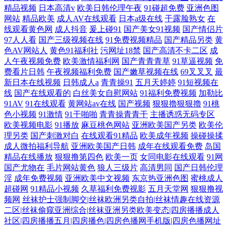
精品视频
日本高清v
欧美日韩伦理午夜
91碰超免费
亚洲色图
网站
精品欧美
成人AV在线观看
日本a级在线
干露脸熟女
在
线观看黄色网
成人抖音
爰上碰91
国产美女91视频
国产情侣片
97人人看
国产三级视频在线
91免费视频精品
国产精品另类
黄
色AV网站人
黄色91福利社
污网址18禁
国产高清不卡二区
成
人午夜视频免费
欧美激情福利网
国产青青青草
91草逼视频
免
费看片日韩
午夜视频福利免费
国产嫩草视频在线
69叉叉叉
最
新日本在线视频
日韩成人a
青青操91
五月天婷婷
91短视频在
线
国产在线观看的
白丝美女自慰网站
91福利免费视频
加勒比
91AV
91在线观看
黄网站av在线
国产视频
狠狠擼狠狠擼
91桃
色小视频
91激情
91干啪啪
青青操青青干
主播诱惑无码专区
欧美视频电影
91播放
麻豆桃色网站
亚洲欧美国产另类
欧美伦
理另类
国产刺激对白
在线观看91精品
欧美成年视频
操碰操揉
成人微拍福利导航
亚洲欧美国产日韩
成年在线观看免费
岛国
精品在线播放
狠狠撸第四色
欧美一页
女同电影在线观看
91网
国产尤物在
毛片网站黄色
狼人三级片
高清男同
国产日韩伦理
淫
成年免费视频
亚洲欧美中文视频
东京热亚洲色图
蜜桃成人
超碰网
91精品小视频
久草福利免费视影
五月天堂网
狠狠撸视
频网
丝袜护士强制脚交|丝袜欧洲另类自拍|丝袜情趣在线资源
二区|丝袜偷窥亚洲综合|丝袜亚洲另类欧美变态|四房播播成人
社区|四房播播五月|四房播色|四房色播网手机版|四房色播网址