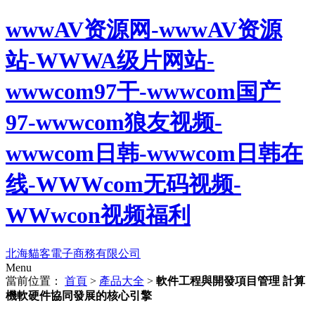
wwwAV资源网-wwwAV资源
站-WWWA级片网站-
wwwcom97干-wwwcom国产
97-wwwcom狼友视频-
wwwcom日韩-wwwcom日韩在
线-WWWcom无码视频-
WWwcon视频福利
北海貓客電子商務有限公司
Menu
當前位置：
首頁
>
產品大全
>
軟件工程與開發項目管理 計算
機軟硬件協同發展的核心引擎