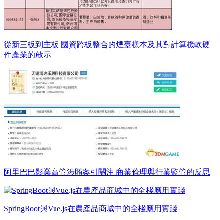
從新三板到主板 國資跨板整合的煙臺樣本及其對計算機軟硬
件產業的啟示
阿里巴巴影業高管涉賄案引關注 商業倫理與行業監管的反思
SpringBoot與Vue.js在農產品商城中的全棧應用實踐