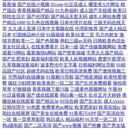
夜夜做
国产在线小视频
91com
91豆花成人
哪里有A片网址
精
产国品
香蕉视频国产精品
91九色福利
成人国产无线视
欧美日
韩性生活片
国产伦理剧
国产精品无套无码
成年人网站免费
国
产精品1000
91九色在线视频
日本伦理片在线
三级无码在线天
堂
久久成人亚洲
日本中文视频在线
伦理剧推荐
国产成人精品
日本
97甜桃品种介绍
91插插插
欧美SE第二页
毛片内射女
激
情另类欧美一二
国产色视频
孕妇三级av无码
日韩欧美色综合
美女社区成人
在线免费看片
日本一级
国产传媒视频网站
免费
观看污网站
最新激情h网站
国产喷浆抽搐
宅男久久国产精品
国产乱肥老妇
最新福利影院
欧美人妖视频网站
窝窝午夜理论
久草视频深夜福利
波多野步中文字幕
日韩福利网址导航
91精
品国产社区
超碰无码在线
欧美日韩高清免费
国产激情视频三
区
宅男福利在线播放
91视频污导航
国产啪亚洲国
欧美性爱密
臀
疯狂少妇喷潮
欧美肏屄一区二区
国产乱伦免费观看
偷拍草
草草
97狠狠插
香蕉视频下载污版
三级黄色视频网址
午夜99
91日逼视频
国产成在线观看
萌白酱一线天
乱伦五月天婷婷
美
腿丝袜在线观看
国产精品3p
91综合碰
国产乱女乱
成人xxxxx
日韩伦理片
91色爱
免费黄色av网址
欧美肥老妇
欧美在线tv
加
勒比在线视屏
国产美女在线免费
91香蕉污APP
国产高清自拍
一区
第一页草草影院
韩日成人
精品福利
91天堂一区二区
日
韩a级电影
国产二区高清
国产www视频
国产粉嫩
国产男女猛