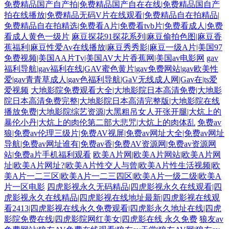
免费精品国产自产拍|免费精品国产自在在线|免费精品国自产
拍在线播放|免费精品无码V片在线观看|免费精品自在拍精品|
免费精品自在拍精选|免费看A片|免费看tvb片|免费看成人|免费
看成人黄色一级片
麻豆探花91探花系列|麻豆偷拍色图|麻豆香
蕉福利|麻豆性爱Av在线播放|麻豆秀秀影|麻豆一级A片|美国97
免费视频|美国AA片Tv|美国AV大片香蕉网|美国av电影网
gav
福利导航|gav福利在线|GAV蜜色黄片|gav免费网站|gav欧美性
爱|gav青青草成人|gav色福利导航|GaV无线成人网|Gav在|ts爱
爱视频
大地影院免费观看大全|大地影院日本高清免费|大地影
院日本高清免费完整|大地影院日本高清完整版|大地影院在线
播放免费|大地影院综艺资源|大黑粗吊女人开张开腿|大炕上的
暴伦小丹|大炕上的肉伦第二部大悲咒|大炕上的肉体乱
免费av
狼|免费av伦理三级片|免费AV视屏|免费av网址大全|免费av网址
导航|免费av网址谁有|免费av香|免费AV资源网|免费av资源网
站|免费a片手机福利观看
欧美A片网|欧美A片网站|欧美A片网
址|欧美A片网址?|欧美A片性交人与曾|欧美A片性生活视频|欧
美A片一二三区|欧美A片一二三四区|欧美A片一级二级|欧美A
片一区电影
四虎影视永久无码精品|四虎影视永久在线观看|四
虎影视永久在线精品|四虎影视在线地址最新|四虎影视在线观
看2413|四虎影视在线永久免费观看|四虎影永久地址在线|四虎
影院免费在线|四虎影院网红美女|四虎影在线 永久免费
狼友av