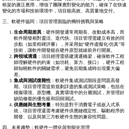
框架的廣泛應用，增強了團隊應對變化的能力，確保了在快速
變化的市場和技術環境中，項目能高效、高質量地交付。
三、軟硬件協同：項目管理面臨的獨特挑戰與策略
生命周期差異
：硬件開發通常周期長、改動成本高，而
軟件開發相對靈活、迭代快。項目管理需建立有效的同
步點（如里程碑評審），并采用如“硬件虛擬化/仿真”等
技術，讓軟件開發能在硬件原型就緒前并行開展。
跨領域溝通
：項目經理需搭建溝通橋梁，確保軟件工程
師理解硬件的約束（如功耗、算力、接口），硬件工程
師知曉軟件的關鍵需求，避免后期集成時出現重大偏
差。
集成與測試復雜性
：軟硬件集成測試階段是問題高發
期。項目管理需提前規劃詳盡的集成測試策略，包括在
模擬環境、原型機、真實環境中的分層測試，并管理好
缺陷修復的優先級和回歸測試。
供應鏈與生態考量
：特別是對于消費電子或嵌入式系
統，項目管理還需考慮硬件供應鏈穩定性、驅動程序的
開發、以及與第三方軟硬件生態的兼容性問題。
四、未來趨勢：軟硬件一體化與智能化管理