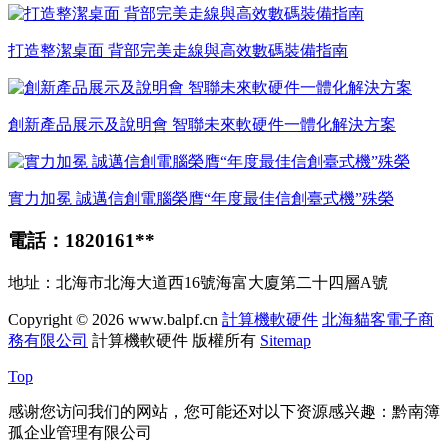
打造整潔桌面 背部完美走線與高效數碼裝備指南
創新產品展示及說明會 智聯未來軟硬件一體化解決方案
實力加冕 誠邁信創電腦榮膺“年度最佳信創臺式機”殊榮
電話：1820161**
地址：北海市北海大道西16號海富大廈第二十四層A號
Copyright © 2026
www.balpf.cn
計算機軟硬件
北海貓客電子商
務有限公司
計算機軟硬件
版權所有
Sitemap
Top
感谢您访问我们的网站，您可能还对以下资源感兴趣：黔南簿
孤企业管理有限公司