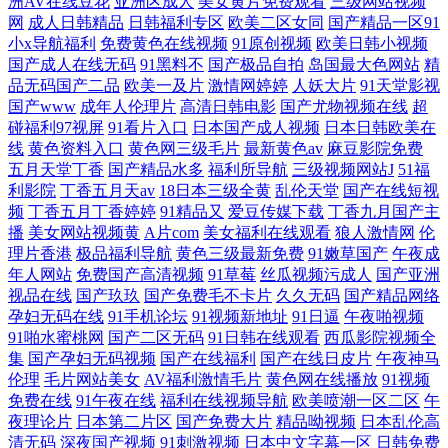
洲AV在线豆花
亚洲区成人
美女黄片免费观看
三级网站视频
网
成人日韩精品
日韩福利专区
欧美二区女同
国产精品一区91
小x导航福利
免费黄色在线视频
91原创视频
欧美日韩小视频
国产成人在线无码
91黑料不
国产极品自拍
岛国最大色网站
精
品无码国产二品
欧美一及片
激情网婷婷
人妖大片
91天堂影视
国产www
成年人伦理片
高清日韩电影
国产尤物视频在线
超
碰福利97视屏
91看片入口
日本国产成人视频
日本日韩欧美在
线
黄色资料入口
黄色网三级毛片
最新黄色av
麻豆影院免费
五月天堂丁香
国产精品水多
福利所导航
三级视频网站J
51福
利影院
丁香五月天av
18日本三级全黄
乱伦天堂
国产在线短视
频
丁香五月丁香婷婷
91精品又
爱豆传媒下载
丁香九月国产主
播
美女网站视频黄
A片com
美女福利在线观看
狼人激情网
伦
理片香港
极品福利导航
黄色三级最新免费
91嫩草国产
午夜成
年人网站
免费国产高清视频
91草莓
丝瓜视频污成人
国产亚洲
视品在线
国产玖玖
国产免费毛不卡片
久久无码
国产精品网络
孕妇无码在线
91手机论坛
91视频新地址
91日逼
午夜啪视频
91啪水蜜桃网
国产二区无码
91日韩在线观看
西瓜影院视频全
集
国产孕妇无码视频
国产在线福利
国产在线日皮片
午夜神马
伦理
毛片网站美女
AV福利激情毛片
黄色网在线播放
91视频
免费在线
91午夜在线
福利在线视频导航
欧美喷潮一区二区
午
夜理论片
日本第二片区
国产免费大片
精品呦视频
日本乱伦高
清无码
深夜国产视频
91刺激视频
日本中文字幕一区
日韩免费