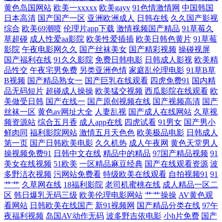
航 亚洲av青草影院 91国产专区 97超碰性爱 俺去啦影音先锋 超碰操操 成
黄色岛国网站
欧美一xxxxx
欧美gayv
91色情激情网
中国韩国
日本高清
国产国产一区
亚洲欧洲成人
日韩在线
久久国产影视
综合
欧美69潮喷
伦理片app下载
激情视频国产精品
91草莓久
人在线观看网 狠狠操成人在线 女同视频在线观看 欧美乱轮另类 青青草
草超碰
成人性爱aa影院
欧美性爱插插
欧美日韩色黄片
91草莓
影院
午夜电影网久久
国产丝袜美女
国产精彩视频
操碰视屏
VVV 神马影院福利午夜 午夜寂寞视频 伊人97一 91jiuyi AV传媒在线播放
国产福利在线
91久久影院
免费日韩电影
日韩成人影视
欧美精
品性交
午夜宅男免费
另类亚洲色情
家庭乱伦理电影
91草B草
成人av福利 韩国AⅤ中文字幕 麻豆传媒网站网址 欧美性交网 天天干天天日
B视频
国产精品熟女一
国产巨乳在线观看
四虎免费91
国内精
品无码短片
超碰成人操操
欧美猛交视频
西瓜影院在线观看
欧
美做受日韩
国产在线一
国产原创视频在线
国产视频高清
国产
亚洲色情AV导航 91红杏网站 91小视频黄 www91熊猫 青娱乐超清精品 日
丝袜一区
黄色av网址大全
人妻乱视
国产成人在线网站
久草视
频资源站
综合五月香
成人app在线
四虎试看
91男女
国产男小
日操夜夜撸 偷拍色图首页 亚州色色影院 91人妻资源总站 超碰97干操 国产
鲜肉同
福利影院网站
激情五月天色色
欧美极品电影
日韩成人
第一页
国产日韩欧美电影
久久机热
成人午夜网
黄色天堂男人
操视频免费91
日韩中文在线
精品中的精品
97国产精品视频
91
精品多乙 久草社区视频在线 美女人人操 日韩三级在线网址 午夜激情久久
美女在线视频
51欧美
一区精品麻豆经典
国产在线观看资源
波
多野洁衣视频
污网站免费看
特级欧美在线观看
自拍视频91
91
激情 2026肏逼网 91亚洲资源站 岛国高清在线观看 后入导航 老司机福利精
艹艹
久草网在线
18福利影院
老司机蜜桃在线
成人精品一区二
区
韩日爆乳无码三级
欧美伦理电影网站
艹艹操操
AV黄色观
品 青娱乐91伦理 四虎亚洲精品 伊人五月大香蕉 91社视频网 AV狼人 超碰
看网站
日韩欧美在线国产
新91视频网
国产精品分类在线
97午
夜福利视频
岛国AV动作无码
波多野吉依电影
小h片免费
国产