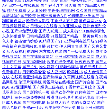
韩免费电影
91羞羞视频
国产网站
青草全福视在线
性导航影视
色综合123 18视频网站 97精品短视频 超碰电影院 国产91电影 韩国专区第
AV
日本一级在线视频
国产好片浮力
91久操
国产精品成人在
线
精品免费看
人人看操碰
午夜伦理电影网
久久国自产拍精品
高清乱码0
国产欧美
日韩三级黄色A片
伦理电影亚洲国产
福
一夜 内射邻家少妇日韩 日韩A∨小电影 香蕉视频在线观看 91精品视频蓝
利姬黄色网址
欧美伊人影院
丁香成人五月花
黄色网网址女
久
草视频最新网址
日韩大片在线看
久久亚洲人成
亚州色图乱伦
莓 av小电影导航 大香蕉伊人網 国产日韩久 久久精品网站免费 日本后入视
小说
国产va免费观看
国产人妖第二
成人影片h
91色婷婷瑟色
东京热狠狠草
日韩精品观看
91最新国产精品
一级黄色网
91色
频 午夜五月天福利 91精品大香蕉 AV黄色天堂网 国产110页浮力 九一视频
色人妻
都市激情婷婷
91精品国产91
云涩福利在线导航
91视色
午夜福利在线网站
91直播
91处女
伊人网青青草
国产又爽又黄
又无
久草福利资源网
东方成人在线
国产一级免费大片
成年免
入口 欧美性爱丝袜诱惑 日韩乱伦 成人无码超碰 日韩生话v片 在线91视频
费视频网站
国产在线播放网站
亚洲日本视频
淫淫网网
成人影
视国产在线
深夜福利网址
欧美在线免费看
日夜夜欧美
国产大
91在线视频国 超碰综合TV 海角综合福利导航 蜜臀综合91色 日本女优婷婷
片中文字幕
国产片91
操久婷婷
91视频你懂得
黄色三级片毛片
免费电影片
日韩欧美爱爱
成人亚洲区
欧美性16
成人色情黄片
午夜看片 91福利色区 av福利网址 国产激情一区 另类专区综合 日韩精品色
在线
在线观看亚洲精品
国产热综合
久草网视频在线看
午夜精
品网影院
伦理片完整版
黄视网站在线播放
国产片自拍
国产在
线91
AV亚洲网址
国产经典三级在线
丁香婷婷五月综合
五月
色 亚洲九一青草 91入口在线观看 超碰天天干天天操 韩国无码黄 男女打炮
花亚洲综合
国产影院第一页
乱码欧美孕交
超碰在线艹
日本在
线护士
黄色三级免费网址
香港电影伦理片
91黄色电影
亚洲一
91 日韩AA电影 亚洲日韩一二专区 AV资源站AV 国产福利在线观看 欧美
区成人视频
国产福利电影
日韩成人影片
男的天堂网AV
国产
精品尤物在
免费a一毛片
欧美肠交扩张另类
最新亚洲日韩精