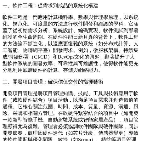
一、軟件工程：從需求到成品的系統化構建
軟件工程是一門應用計算機科學、數學與管理學原理，以系統
化、規范化、可度量的方法進行軟件開發和維護的學科。它涵
蓋了從初始需求分析、系統設計、編碼實現、軟件測試到部署
維護的全生命周期。在硬件性能日新月異的背景下，軟件工程
的方法論不斷進化，以適應更復雜的系統（如分布式計算、人
工智能、物聯網平臺）開發需求。例如，微服務架構、持續集
成/持續部署（CI/CD）和DevOps文化的興起，顯著提升了大
型軟件系統的開發效率、可靠性與可維護性，使得軟件能更充
分地利用底層硬件的計算、存儲與網絡能力。
二、開發項目管理：確保價值交付的指揮藝術
開發項目管理是將項目管理知識、技能、工具與技術應用于軟
件（或軟硬件結合）項目活動，以滿足項目需求并創造價值的
過程。它核心關注范圍、時間、成本、質量、資源、溝通、風
險、采購和相關方管理。在軟硬件緊密結合的項目中（如開發
一款新型智能手機、自動駕駛系統或智能家居產品），項目管
理顯得尤為復雜。管理者必須協調軟件團隊與硬件團隊，同步
開發節奏，處理因硬件迭代（如芯片升級、傳感器變更）導致
的軟件適配與優化問題。敏捷（如Scrum）、精益等項目管理