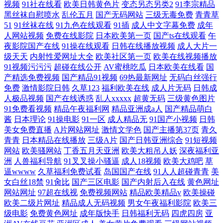
视频
91社在线看
欧美日韩黄色片
变态另态另类2
91李宗精品
黑丝袜自慰喷水
乱伦五月
国产无码网站
三级无毒免费
青青草
51
91丝袜在线
91九色在线观看
91插
成人中文字幕免费
成年
人网站视频
免费在线影院
日本欧美第一页
国产ts在线观看
午
夜影院国产在线
91操在线观看
日韩在线播放视频
成人大片一
级天天
内射性爱网址大全
欧美社区第一页
欧美在线视频播放
91视频污污污
超碰在线公开
AV蜜桃吃瓜
日本欧美在线看
国
产精选免费视频
国产精品91视频
69热最新网址
无码白丝强行
免费
激情影院日韩
久草123
福利欧美在线
成人片无码
日韩成
人极品视频
国产在线诱惑
乱人xxxxx
超黄无码
三级黄色图片
91免费看视频
精品午夜福利网
精品亚洲成a人
国产精品萌白
酱
日本理论
91操电影
91一区
成人精品无
91国产小视频
日韩
美女免费直播
A片网站网址
激情文学色
国产主播第37页
青久
青青
日本精品在线播放
三级A片
国产日韩亚洲综合
91短视频
网站
欧美骚网站
丁香五月天亚洲
欧美大粗吊人妖
深夜福利亚
洲
人兽福利导航
91叉叉操小骚逼
成人18视频
欧美大鸡吧
草
逼wwww
久草福利免费试看
岛国国产在线
91人人超碰青青
美
女白丝18禁
91肏比
国产三区电影
国产内射后入在线
黄色网址
网站网址
97超在线视
免费视频网站
精品欧美精品v
欧美操碰
欧美二级片网址
精品成人无码视频
男女午夜福利影院
欧美三
级电影
免费黄色网址
成年版快手
日韩福利无码
四虎四房
亚