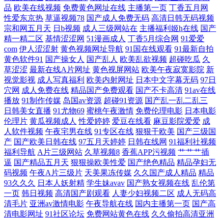
品
欧美在线视频
免费黄色网址在线
主播第一页
丁香五月网
操B 婷婷激情一区 中文字幕禁忌乱偷 97福利网 爱福利秒拍广场 另类播播
性爱东京热
草逼视频78
国产成人免费无码
高清日韩无码视频
宗和网五月天
日b视频
成人三级网站在
主播福利姬h在线
国产
视频网站18污 91黄色图片 www日本高清 韩国三级亚洲综合 麻豆首页官网
精一精二区
基情涩涩网
51漫画成人
丁香5月综合网
91爱爱
com
伊人涩涩射
黄色视频网址导航
91国在线观看
91最新自拍
日韩色情AV导航 亚洲色图美腿丝袜 91视频在线观看 成人另类天堂 亚州综
黄色软件91
国产操女人
国产乱人
欧美乱欲视频
超碰吃瓜
久
草涩涩
最新在线A片网址
黄色视屏网站
欧美午夜寂寞影院
新
视觉影视
成人写真福利
欧美内射网址
日本中文字幕无码
97日
合色网 av高清在线观看 国产91做爱 美女红杏网站 深夜福利传媒精品 伊人
穴网
成人免费在线
精品国产免费观看
国产不卡高清
91av在线
播放
91制作传媒
岛国av资源
超碰91资源
国产乱一乱二乱三
大香蕉小说 97干超碰 超碰资源网 后入导航 日本不卡1区 91蝌蚪tv视频 超
日韩美女直播
91尤物69
蜜桃午夜激情
免费伦理电影
日本电影
伦理片
黄瓜视频成人
性爱婷婷
爱豆在线看
麻豆影院爱爱
成
人软件视频
午夜宅男在线
91专区在线
狠狠干欧美
国产三级国
碰人操 黑丝黄色91久久 男人社区天堂 色色92 自慰自拍 AV性爱在线 国产
产
国产欧美日韩在线
97五月天婷婷
日韩在线网
91福利社视频
福利导航
A片三级网站
久草视频8
香蕉APP污视频
艹艹艹插
精品久久97 美女的胸18禁 综合大香蕉伊人 男人影院AV 午夜成人AV影院
逼
国产精品五月天
狠狠操欧美性爱
国产绝色精品
精品孕妇无
码视频
午夜A片三级片
天美果冻传媒
久久国产成人精品
精品
91系列在线 福利社黄色 久热精品在线 色五月成人网站 在线国产三级片 操
93久久久
日本人妖射精
学生妹avav
国产熟女视频在线
乱伦第
一页
韩日视频
高清国产剧观看
人妻少妇视频二区
成人无码高
清毛片
亚洲av激情电影
午夜导航在线
国内主播第一页
国产高
逼网站三级 青青艹Av 影音先锋变太累别 超碰不卡 狠狠色97 欧美色图p 91
清电影网址
91社区论坛
免费网站黄色在线
久久偷拍高清亚洲