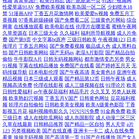
视频
青青草国产
欧美日韩乱
国产屁屁第一页
91国产视频网
性爱草逼91AV
免费欧美视频
欧美岛国一区二区
少妇喷水18
禁
51漫画APP
丁香五月花激情网
欧美爱爱tv视频
免费五月丁
香视频
97香蕉超级碰碰
国产免费看二区
三级黄色片网站
综合
网黄
在线播放观看
欧美电影在线
伦理片在哪里看
蜜桃午夜网
久草资源在
日本三级大全
久久福利
福利所导航视频
成人片免
费
国产第9页
中文字幕bt原声
三级日韩欧美
午夜视频123
日本
推理片
丁香五月网站
国产免费看视频
极品成人色
成人黑料自
拍
国产日韩欧美网站
国产无码av
老湿A片影院
国产精品自拍
偷拍
牛牛影院A片
日韩无码视频网站
都市激情变态另类
男女
91视频
字幕在线精品播放
免费国产在线看
国产婷婷五月天
无
码传媒导航
日本电影伦理
国产午夜高清
美女黄色18
亚洲午夜
精品视频
日本三级成人观看
国产精品第12页
日韩午夜场
成人
视频高清免费
伦理在线影视
成人三级视频在线
91理论片
欧美
日韩性爱福利
av午夜探花福利
精品毛片
久久叉叉
另类人妖视
频
欧美熟妇穴视频
丁香五月V国产
日韩黄色网址
豆花福利视
频
轮理片自拍偷拍
日韩欧美美女视频
欧美A级黄色影院
丁香
影视五月花
福利视频电影久久
污污污污免费
91金典免费
欧美
三级日本
成人在线吃瓜网站
成人岛国影院
成人动漫二区三区
久草在线最新
日韩精品推荐
国产精品一区自拍
男人天堂
a片
123
另类视频欧美
国产在线直播
亚洲卡一卡二
成人在线免费
看黄
操操无码视频
国产高清第一页
91国产在线播放
国产女人