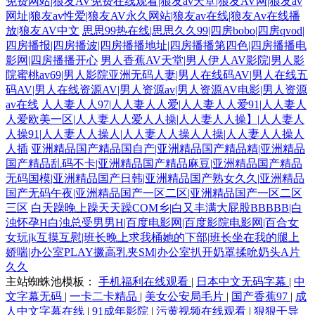
免费网站|狼友AV免费在线观看|狼友av天堂|狼友AV网|狼友av
网址|狼友av性爱|狼友AV永久网站|狼友av在线|狼友Av在线播
放|狼友AV中文
思思99热在线|思思久久99|四房bobo|四房qvod|
四房播报|四房播波|四房播播地址|四房播播第四色|四房播播电
影网|四房播播开心
男人香蕉AV天堂|男人伊人AV影院|男人影
院蜜桃av69|男人影院亚洲无码人妻|男人在线码AV|男人在线五
码AV|男人在线资源AV|男人资源av|男人资源AV电影|男人资源
av在线
人人妻人人97|人人妻人人爱|人人妻人人爱91|人人妻人
人爱欧美一区|人人妻人人爱人人操|人人妻人人操】|人人妻人
人操91|人人妻人人操人|人人妻人人操人人操|人人妻人人操人
人插
亚洲精品国产精品国自产|亚洲精品国产精品精|亚洲精品
国产精品乱码不卡|亚洲精品国产精品麻豆|亚洲精品国产精品
无码国模|亚洲精品国产日韩|亚洲精品国产熟女久久|亚洲精品
国产无码午夜|亚洲精品国产一区二区|亚洲精品国产一区二区
三区
白天躁晚上躁天天躁COM乡|白又丰满大屁股BBBBB|白
浊怀孕H白浊总受男男H|百度电影网|百度影院电影网|百合女
女玩jk互摸互慰|班长晚上求我桶她的下部|班长坐在我的腿上
娇喘|办公室PLAY撅高乳夹SM|办公室扒开奶罩揉吮奶头A片
久久
主站蜘蛛池模板：
手机福利在线观看
|
日本中文无码字幕
|
中
文字幕无码
|
一卡二卡精品
|
美女公安局毛片
|
国产香蕉97
|
成
人中文字幕在线
|
91成年影院
|
污黄视频在线观看
|
狠狠干导