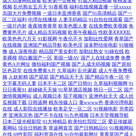
成人动漫网站观看
欧美第一页夜夜
91成人精品视频
蜜桃爱爱
国产午夜福利影院 精品一区日韩 久久精品福利导航 欧美老妇性爱 日韩av
视频
乱伦熟女五月天
91香蕉视
福利在线视频直播
一区xxxxx
岛国大片免费视频
一道日本亚洲香蕉
国产91高清精品
国产一
成人网站 天天肏天天肏 婷婷精品国产一区 亚洲色图欧洲 91精液国产视频
区二区福利
伦理在线播放
人妻无码精品
91自拍在线观看
国产
一级片内射
夜夜骑青青草
欧美色图人妻
在线免费欧美视频
免
费黄色毛片
成人精品无码视频
欧美午夜极品
性欧美ⅩⅩⅩⅩ乱
超碰人妻系列 微拍福利88 97AV资源网 俺来也听听婷婷是 福利影院97 黑
欧美色色六月天
91影视网
午夜伦不卡
加勒比性爱网
青草国产
在线视频
亚洲国产精品导航
欧美色淫
波多野结依电影
91狠狠
丝在线喷水播放 精品一区日韩 美女网站在线观看 青青草社区 色图综合网
撸
成人深夜电影
精品国产美女剃毛
加勒比熟女
91碰在线
欧
美裸模
萌白酱国产一区
美国一级AV
国产人在线成免费
免费
午夜老司机视频网 91超碰青青 91性生活小视频 国产成人综合网 国产区性
黄色A片网址
微拍福利国产视频
国产人成无码视频
国产原创
区色花堂
在线免费黄A片
久草福利
乱伦家庭
成人午夜免费视
频
人妖射精
国产屁屁
国产精品天干天
国产精品午夜一区
中
爱在线 久草主页 蜜桃抖阴 欧美日韩国产在线 日本在线wwww 熟女精品一
文字幕无码人妻
日本不卡二区
国产日韩91
久草福利视频网
91
日日夜夜91
超碰碰天天操
91草草酒店视频
韩日一区二区
国产
区二区 一本久操 91豆花免费看片 99爱逼 超碰精品久久 www超碰 欧日美
激情视频网站
成人视频日本
茄子视频污
亚洲色欲天天
成人丝
瓜视频下载
日韩逼网
精东传媒入口
黄wwww色
香港伦理电影
在线
成人影院在线播放
欧美足交一区二区
91视频电影
另类四
粗 超碰夫妻啪啪啪 美女免费αV 亚洲成人艺术网 蜜芽9啪啪视频 午夜久干
虎
亚洲东京热
国产不卡在线
91九色视频
日本天堂视频导航
日本三级光棍影院
91大神精品
欧美怡红院院二区
爱豆传媒观
视频完整 影音先锋三级网络 91看黄下 久草视屏网 三级性爱网 尤物福利导
看网站
综合日韩欧美
草逼网首页
国产日韩精品91
91视频网站
在线
69性影院
福利资源在线
91自拍最新网址
青青草国产成人