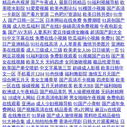
精品色色视屏
国产午夜成人
最新日韩精品
91福利视频导航
欧
aipapa 福利社性交A片 青青青国产在线 操操干干 国模日韩国产 久久草福
美喷水影院
91爱爱视频
欧美色图论坛
91榴莲小视频
国产高清
一卡新区
国产看片资源
二色吧97资源站
欧美日韩另类0
91华
利在线 人妖伪娘在线视频 午夜色影院 91新人福利 肏屄神器 国产美女做爱
人
国产日韩一区二区
日本网站在线免费
免费潮喷
91原创国产
视频
成人吃瓜福利
国产在线9
操碰高清免费视频
午夜电影全
集
国产AV无码
人妻系列
爱豆传媒倩女幽魂
超清国产剧大全
另类天天 日本淫乱人妻 深夜影院深a 91黑丝高跟精品 肏屄视频福利 国內
91中文字幕在线
免费在线小视频
吃瓜福利小视频
免费91
国产
日产亚洲精品
91社在线高清
人人草香蕉
激情另类图片
亚洲欧
精品久久 老司机香蕉久久 人妻性交影院 日美91 亚洲春色小说网 91大神在
美在线观看
成人三级成人三级
欧美老女人bb
日日操第一页
91
网豆花视频
91福利剧场
免费影视观看
91视频国产自拍
国产美
线 操逼福利 福利网站导航 国产一级视频 蜜桃社福利社 日本三级毛片 性
女在线视频
欧美又大
无码四虎
女同激吻视频
极品性爱导航
欧美国产拳交喷奶
中文字幕第三页
超碰成人影视
欧美日韩中
文一区
手机看片1204
91色快播
福利撸影院
激情五月天国产
爱激情网 91AU视频 av手机牛影院 成人论坛资源 国产天天干在线 久久精
综合网五月天
美女主播青草
国产高清不卡视频
四虎影视
欧美
一区在线
操碰视频
五月天婷婷欧美
欧美大BB
国产福利啪啪
点视频 欧美AⅤ网 人人爱肏屄 午夜视频导航 A级超碰 国产传媒第四页 狠
欧洲成人午夜精品
国产精品美乳
男人操蜜桃视频
无码射精网
站
18成年人网站
日本高清电影网
男女啪啪午夜视频
免费电影
狠干成人社区 久久午夜无码 欧美网站在线观看 色中色尹人影院 亚洲色图
在线观看
亚洲ab
成人少妇视频导航
91国产小青蛙
国产成年免
费网站
国产视频高清在线
精品香蕉
求a片网址
麻豆tv在线观
看
在线撸丝片
91草碰
国产成人激情视频
黑料吃瓜精品偷拍
少妇 91工厂小视频 超碰草碰 国产视频福利 久草美女视频 欧美一区免费
91大神合集
成人拍拍拍免费
香港伦理剧
日韩大片观看网址
日